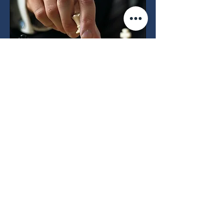
Precio: Desde 300,000 COP por mes
Descripción: Ofrecemos servicios
contables que incluyen hasta dos horas de
trabajo mensual para gestionar la
contabilidad de tu empresa o proyecto.
Este servicio es ideal para pequeños
empresarios y emprendedores que
necesitan llevar sus cuentas al día.
Solicita una cita